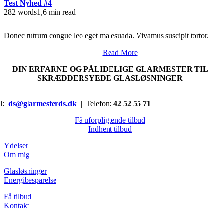
Test Nyhed #4
282 words
1,6 min read
Donec rutrum congue leo eget malesuada. Vivamus suscipit tortor.
Read More
DIN ERFARNE OG PÅLIDELIGE GLARMESTER TIL
SKRÆDDERSYEDE GLASLØSNINGER
il:
ds@glarmesterds.dk
| Telefon:
42 52 55 71
Få uforpligtende tilbud
Indhent tilbud
Ydelser
Om mig
Glasløsninger
Energibesparelse
Få tilbud
Kontakt