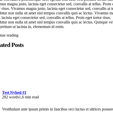
us magna justo, lacinia eget consectetur sed, convallis at tellus. Proin 
r risus. Vivamus magna justo, lacinia eget consectetur sed, convallis at te
itur non nulla sit amet nisl tempus convallis quis ac lectus. Vivamus 
, lacinia eget consectetur sed, convallis at tellus. Proin eget tortor risus.
itur non nulla sit amet nisl tempus convallis quis ac lectus. Quisque vel
 pretium ut lacinia in, elementum id enim.
inue reading
ated Posts
Test Nyhed #1
282 words
1,6 min read
Vestibulum ante ipsum primis in faucibus orci luctus et ultrices posuer