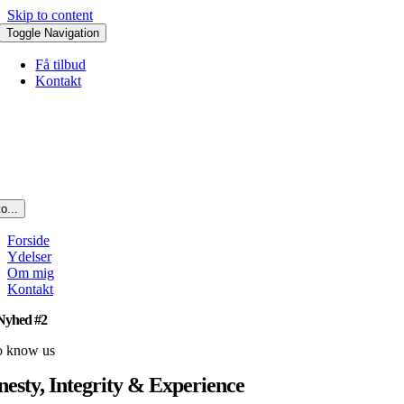
Skip to content
Toggle Navigation
Få tilbud
Kontakt
o...
Forside
Ydelser
Om mig
Kontakt
 Nyhed #2
to know us
esty, Integrity & Experience